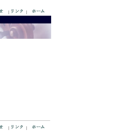
|
|
|
|