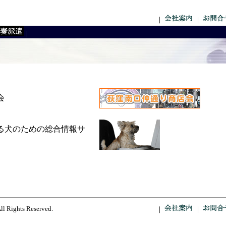
｜
｜
｜
会
る犬のための総合情報サ
ll Rights Reserved.
｜
｜